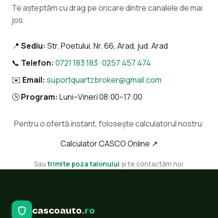
Te așteptăm cu drag pe oricare dintre canalele de mai
jos.
📍
Sediu:
Str. Poetului, Nr. 66, Arad, jud. Arad
📞
Telefon:
0721 183 183
·
0257 457 474
✉️
Email:
suportquartzbroker@gmail.com
🕒
Program:
Luni–Vineri 08:00–17:00
Pentru o ofertă instant, folosește calculatorul nostru:
Calculator CASCO Online ↗
Sau
trimite poza talonului
și te contactăm noi.
cascoauto
.ro