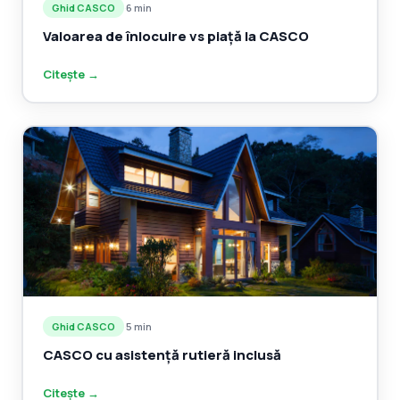
Ghid CASCO
·
6 min
Valoarea de înlocuire vs piață la CASCO
Citește →
Ghid CASCO
·
5 min
CASCO cu asistență rutieră inclusă
Citește →