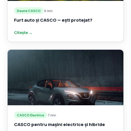
Daune CASCO
·
6 min
Furt auto și CASCO — ești protejat?
Citește →
CASCO Electrice
·
7 min
CASCO pentru mașini electrice și hibride