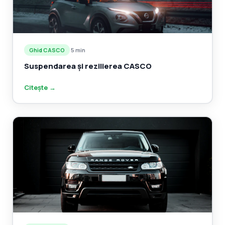
Ghid CASCO
·
5 min
Suspendarea și rezilierea CASCO
Citește →