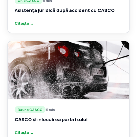
Ghid CASCO
·
5 min
Asistența juridică după accident cu CASCO
Citește →
Daune CASCO
·
5 min
CASCO și înlocuirea parbrizului
Citește →