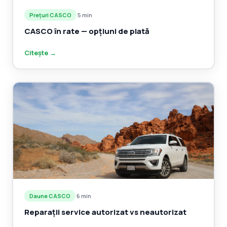
Prețuri CASCO
·
5 min
CASCO în rate — opțiuni de plată
Citește →
Daune CASCO
·
6 min
Reparații service autorizat vs neautorizat