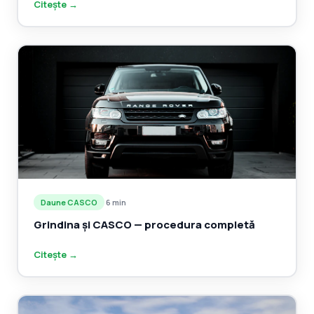
Citește →
Daune CASCO
·
6 min
Grindina și CASCO — procedura completă
Citește →