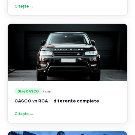
Citește →
Ghid CASCO
·
7 min
CASCO vs RCA — diferențe complete
Citește →